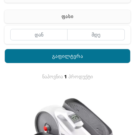
რაცია
ფასი
გაფილტვრა
ნაპოვნია
1
პროდუქტი