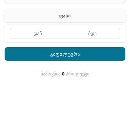
რაცია
ფასი
გაფილტვრა
ნაპოვნია
0
პროდუქტი