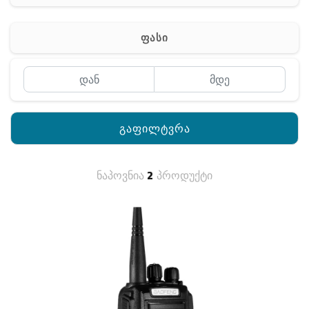
რაცია
ფასი
გაფილტვრა
ნაპოვნია
2
პროდუქტი