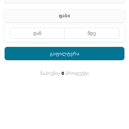
რაცია
ფასი
გაფილტვრა
ნაპოვნია
0
პროდუქტი