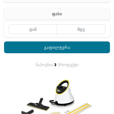
რაცია
ფასი
გაფილტვრა
ნაპოვნია
3
პროდუქტი