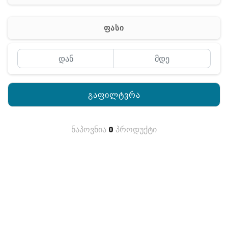
რაცია
ფასი
გაფილტვრა
ნაპოვნია
0
პროდუქტი