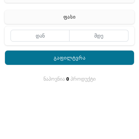
რაცია
ფასი
გაფილტვრა
ნაპოვნია
0
პროდუქტი