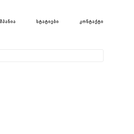
ᲛᲞᲐᲜᲘᲐ
ᲡᲢᲐᲢᲘᲔᲑᲘ
ᲙᲝᲜᲢᲐᲥᲢᲘ