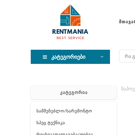
ᲛᲗᲐᲕᲐ
კატეგორიები
ნაპოვ
კატეგორია
სამშენებლო/სარემონტო
სპეც ტექნიკა
რეცხვა/დალაგება/თიბვა