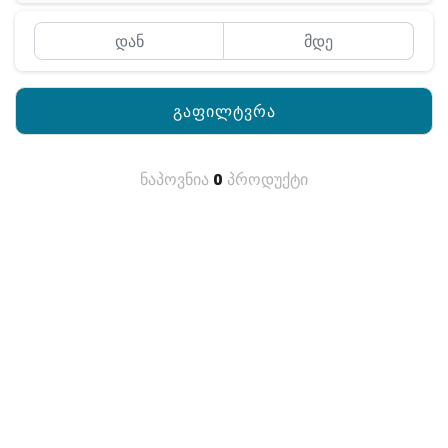
გაფილტვრა
ნაპოვნია
0
პროდუქტი