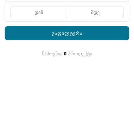
გაფილტვრა
ნაპოვნია
0
პროდუქტი